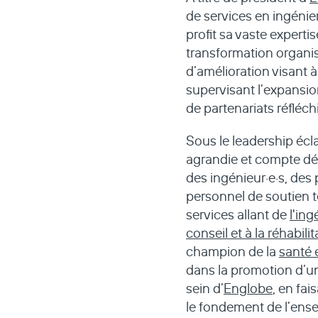
de services en ingénie
profit sa vaste experti
transformation organis
d’amélioration visant à
supervisant l’expansion
de partenariats réfléchi
Sous le leadership écla
agrandie et compte dé
des ingénieur·e·s, des 
personnel de soutien 
services allant de
l'ing
conseil et à la réhabil
champion de la
santé e
dans la promotion d’une
sein d’
Englobe
, en fai
le fondement de l’ensem