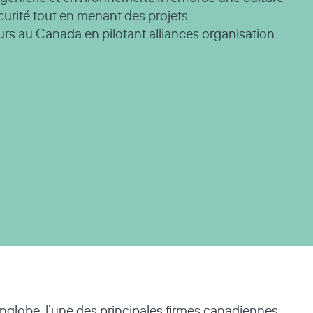
curité tout en menant des projets
urs au Canada en pilotant alliances organisation.
nglobe
, l’une des principales firmes canadiennes