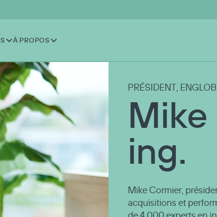
NS
À PROPOS
PRÉSIDENT, ENGLOB
Mike 
ing.
Mike Cormier, présiden
acquisitions et perform
de 4 000 experts en in