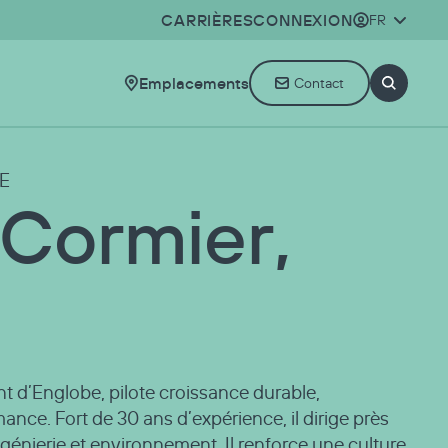
CARRIÈRES
CONNEXION
FR
Emplacements
Contact
E
Cormier,
t d’Englobe, pilote croissance durable,
ance. Fort de 30 ans d’expérience, il dirige près
génierie et environnement. Il renforce une culture