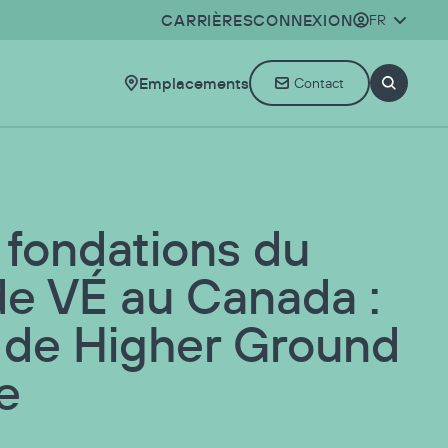
CARRIÈRES
CONNEXION
FR
Emplacements
Contact
s fondations du
de VÉ au Canada :
e de Higher Ground
e