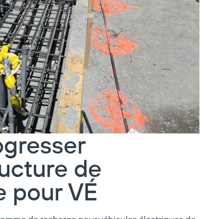
ogresser
tructure de
e pour VÉ