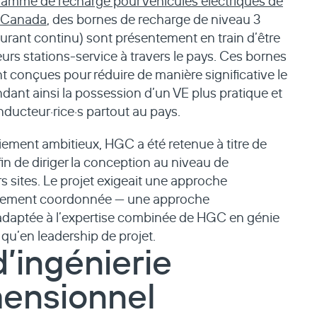
amme de recharge pour véhicules électriques de
s Canada
, des bornes de recharge de niveau 3
urant continu) sont présentement en train d’être
urs stations-service à travers le pays. Ces bornes
t conçues pour réduire de manière significative le
dant ainsi la possession d’un VE plus pratique et
onducteur
·rice·
s partout au pays.
iement ambitieux, HGC a été retenue à titre de
fin de diriger la conception au niveau de
urs sites. Le projet exigeait une approche
autement coordonnée — une approche
 adaptée à l’expertise combinée de HGC en génie
si qu’en leadership de projet.
d’ingénierie
mensionnel