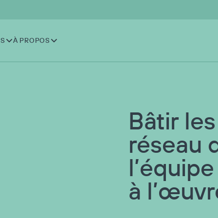
NS
À PROPOS
Bâtir le
réseau 
l’équip
à l’œuvr