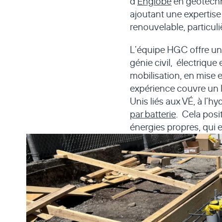
d’
Englobe
en géotechni
ajoutant une expertise 
renouvelable, particul
L’équipe HGC offre u
génie civil, électrique
mobilisation, en mise 
expérience couvre un l
Unis liés aux VÉ, à l’
par batterie
.
Cela posit
énergies propres, qui e