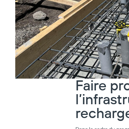
Faire pr
l’infras
recharg