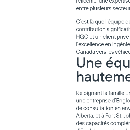
réfléchie, une experti
entre plusieurs secteu
C’est là que l’équipe 
contribution significat
HGC et un client privé
l’excellence en ingéni
Canada vers les véhicu
Une équi
hautemen
Rejoignant la famille
une entreprise d’
Engl
de consultation en en
Alberta, et à Fort St.
des capacités complém