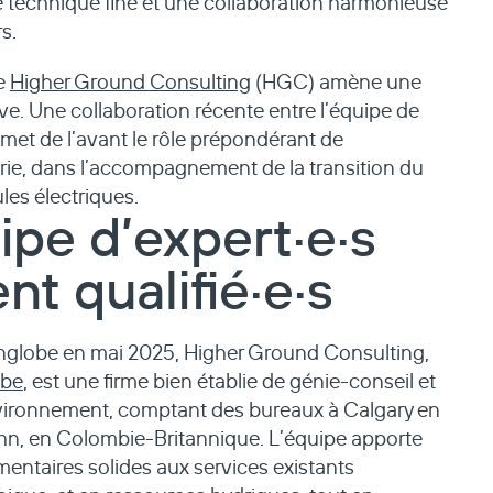
se technique fine et une collaboration harmonieuse
rs.
de
Higher Ground Consulting
(HGC) amène une
ive. Une collaboration récente entre l’équipe de
 met de l’avant le rôle prépondérant de
erie, dans l’accompagnement de la transition du
les électriques.
pe d’expert·e·s
t qualifié·e·s
 Englobe en mai 2025, Higher Ground Consulting,
obe
, est une firme bien établie de génie-conseil et
vironnement, comptant des bureaux à Calgary en
 John, en Colombie-Britannique. L’équipe apporte
entaires solides aux services existants