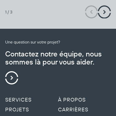
compteurs de distributeurs de carburant, principale cause
de pertes de stocks pour les détaillants de pétrole
1
/
3
canadiens.
Une question sur votre projet?
Contactez notre équipe, nous
sommes là pour vous aider.
SERVICES
À PROPOS
PROJETS
CARRIÈRES