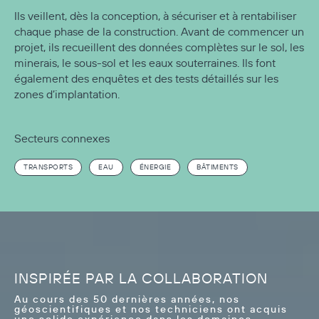
Ils veillent, dès la conception, à sécuriser et à rentabiliser
chaque phase de la construction. Avant de commencer un
projet, ils recueillent des données complètes sur le sol, les
minerais, le sous-sol et les eaux souterraines. Ils font
également des enquêtes et des tests détaillés sur les
zones d’implantation.
Secteurs connexes
TRANSPORTS
EAU
ÉNERGIE
BÂTIMENTS
INSPIRÉE PAR LA COLLABORATION
Au cours des 50 dernières années, nos
géoscientifiques et nos techniciens ont acquis